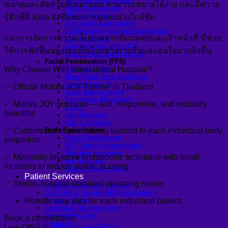
Skin graft vaginoplasty
ขนาดและสัดส่วนที่เหมาะสม สามารถขยายได้ง่าย และมีความ
Colon vaginoplasty
PPV vaginoplasty
รู้สึกที่ดี Jorja ยังชื่นชมการดูแลอย่างใกล้ชิด
Zero depth vaginoplasty
Orchidectomy without Vaginoplasty
และการจัดการความเจ็บปวดจากทีมแพทย์และเจ้าหน้าที่ ที่ช่วย
Vaginal Dilation
Complications after GAS
ให้การพักฟื้นของเธอเป็นไปอย่างราบรื่นและอุ่นใจมากยิ่งขึ้น
Colon Foods and Nutrients
Facial Feminization (FFS)
Why Choose WIH International Hospital?
Tracheal shave
Brow Ridge Bone Reduction
Coronal brow lift
✅ Official Motiva JOY Partner in Thailand
Scalp advancement
Feminizing Rhinoplasty
✅ Motiva JOY implants — soft, responsive, and naturally
Lip lift
beautiful
Jaw Reduction
Chin Contouring
✅ Customized implant sizing tailored to each individual body
Body Feminization
Voice Feminization
proportion
MTF Breast Augmentation
Shoulder narrowing
✅ Minimally invasive endoscopic technique with small
Rib Removal
incisions to reduce visible scarring
Buttock Augmentation
Patient Services
✅ Sterile, hospital-standard operating rooms
Medical & Specialty Services
Cosmetic & Gender-Affirming Surgery
Results may vary for each individual patient.
Inpatient Ward
Long-Stay Recovery Ward
Patient Info Guide
Book a consultation
Insurance
Line Official:
https://lin.ee/691ay