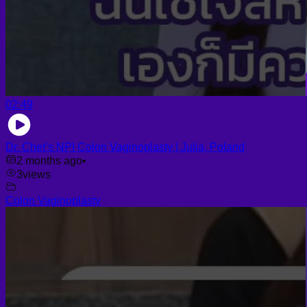
02:49
Dr. Chet’s NPI Colon Vaginoplasty | Julia, Poland
2 months ago
•
3
views
Colon Vaginoplasty