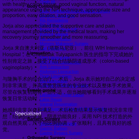
Thigh lift
with healthy colon tissue, good vaginal function, natural
Body Contouring
appearance using the NPI technique, appropriate size and
Body Contouring After Bariatric Surgery
proportion, easy dilation, and good sensation.
Shoulder Narrowing
Rib Remodeling
Rib Removal
Jorja also appreciated the supportive care and pain
Brazilian Buttock Lift
management provided by the medical team, making her
Buttock implant
recovery journey smoother and more reassuring.
Hip augmentation
Mommy Makeover Surgery
Jorja 来自澳大利亚（塔斯马尼亚），前往 WIH International
Calf Reduction
Liposuction
Hospital，在 Chettasak Tulyapanich 医生的指导下完成她的
Chin Liposuction
性别肯定之旅，接受了结合结肠阴道成形术（colon-based
Mid Cheek Liposuction
Arm Liposuction
vaginoplasty）
Abdomen Liposuction
Thigh Liposuction
与隆胸手术的综合治疗。 术后，Jorja 表示她对自己的决定感
Hip Liposuction
到非常满意，并高度赞赏医生的专业技术以及整体手术效果。
Cellulite Reduction Surgery
Female genital
尽管在恢复初期有一些不适，但当她能够看到手术成果并逐渐
Labiaplasty (Inner Labia)
恢复日常活动时，
Labia Repair
Vaginal Rejuvenation
Labia Augmentation with Fat Transfer
她感到非常兴奋和满足。 术后检查结果显示恢复情况非常理
Specialized
想：结肠组织健康，阴道功能良好，采用 NPI 技术打造的外
Bariatric Surgery
观自然美观，尺寸与比例协调，扩张顺利，且具有良好的感
Sleeve Gastrectomy
Gastric Balloon
觉。
Gastric Bypass Surgery
Orthopedic Surgery