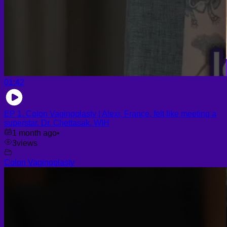
01:42
EP 1. Colon Vaginoplasty | Alexi, France, felt like meeting a
superstar, Dr. Chettasak, WIH
1 month ago
•
3
views
Colon Vaginoplasty