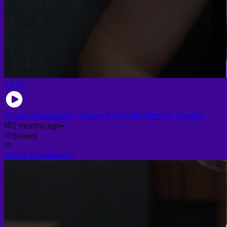
02:52
Colon Vaginoplasty | Ashley’s Gender Affirming Surgery
2 months ago
•
6
views
Colon Vaginoplasty