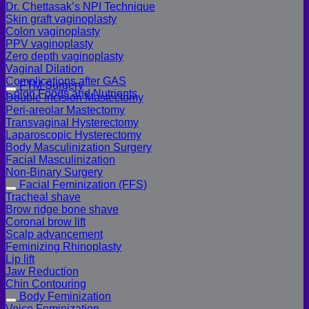
Dr. Chettasak’s NPI Technique
Skin graft vaginoplasty
Colon vaginoplasty
PPV vaginoplasty
Zero depth vaginoplasty
Vaginal Dilation
Complications after GAS
FTM Surgery
Colon Foods and Nutrients
Double incision Mastectomy
Peri-areolar Mastectomy
Transvaginal Hysterectomy
Laparoscopic Hysterectomy
Body Masculinization Surgery
Facial Masculinization
Non-Binary Surgery
Facial Feminization (FFS)
Tracheal shave
Brow ridge bone shave
Coronal brow lift
Scalp advancement
Feminizing Rhinoplasty
Lip lift
Jaw Reduction
Chin Contouring
Body Feminization
Voice Feminization