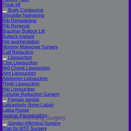
Thigh lift
Body Contouring
Shoulder Narrowing
Rib Remodeling
Rib Removal
Brazilian Buttock Lift
Buttock implant
Hip augmentation
Mommy Makeover Surgery
Calf Reduction
Liposuction
Chin Liposuction
Mid Cheek Liposuction
Arm Liposuction
Abdomen Liposuction
Thigh Liposuction
Hip Liposuction
Cellulite Reduction Surgery
Female genital
Labiaplasty (Inner Labia)
Labia Repair
Vaginal Rejuvenation
Gender Affirming Surgery
Gender Affirming Surgery
Plan for MTF Surgery