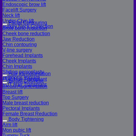
Endoscopic brow lift
Facelift Surgery
Neck lift
Under-Chin lift
Facial Contouring
Turkey Neck Correction
Brow bone reduction
Cheek bone reduction
Jaw Reduction
Chin contouring
V-line surgery
Forehead Implants
Cheek Implants
Chin Implants
Sliding genioplasty
Hair transplantation
Temporal Implant
FUE Hair Transplant
Breast Cosmetic
FUT Hair Transplant
Breast Augmentation
Breast lift
Top Surgery
Male breast reduction
Pectoral Implants
Female Breast Reduction
Body Tightening
Arm lift
Mon pubic lift
Tummy Tuck