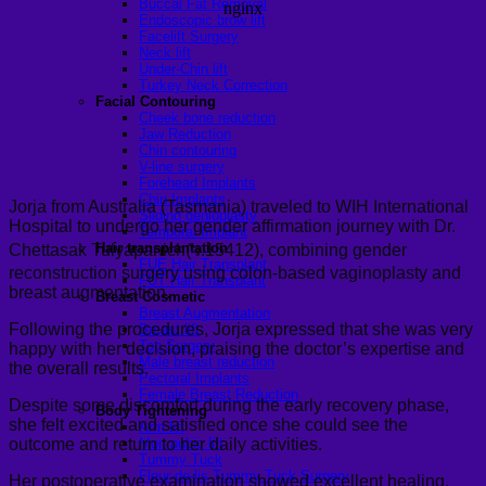
Buccal Fat Removal
Endoscopic brow lift
Facelift Surgery
Neck lift
Under-Chin lift
Turkey Neck Correction
Facial Contouring
Cheek bone reduction
Jaw Reduction
Chin contouring
V-line surgery
Forehead Implants
Chin Implants
Jorja from Australia (Tasmania) traveled to WIH International
Sliding genioplasty
Hospital to undergo her gender affirmation journey with Dr.
Temporal Implant
Hair transplantation
Chettasak Tulyapanich(ว.15412), combining gender
FUE Hair Transplant
reconstruction surgery using colon-based vaginoplasty and
FUT Hair Transplant
breast augmentation.
Breast Cosmetic
Breast Augmentation
Following the procedures, Jorja expressed that she was very
Breast lift
Top Surgery
happy with her decision, praising the doctor’s expertise and
Male breast reduction
the overall results.
Pectoral Implants
Female Breast Reduction
Despite some discomfort during the early recovery phase,
Body Tightening
she felt excited and satisfied once she could see the
Arm lift
outcome and return to her daily activities.
Mon pubic lift
Tummy Tuck
Fleur-de-lis Tummy Tuck Surgery
Her postoperative examination showed excellent healing,