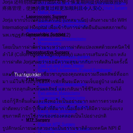
Jorja 还特别感谢医疗团队在整个恢复期间提供的细致照护与
Arthroscopic Knee Surgery | ACL, Meniscus Repair
Arthroscopic Shoulder Surgery: Sport Injury Surgery
疼痛管理，使她的康复过程更加顺利且令人安心。
Hallux Valgus
Laparoscopic Surgery
Jorja จากประเทศออสเตรเลีย (แทสมาเนีย) เดินทางมายัง WIH
Laparoscopic Hernia Repair
Laparoscopic Appendectomy
International Hospital เพื่อเข้ารับการผ่าตัดยืนยันเพศสภาพกับ
Hemorrhoidectomy
Gynecologic Surgery
นพ.เชฏฐสัก ตุลยพานิช (ว.15412)
Laparoscopic Hysterectomy
Myomectomy
โดยเป็นการผ่าตัดร่วมระหว่างการผ่าตัดแปลงเพศด้วยเทคนิคใช้
Ovarian Cystectomy
Reconstructive Surgery
ลำไส้ (Colon-based vaginoplasty) และการเสริมหน้าอก หลัง
Nipple Reconstruction Surgery
Breast Reconstruction Surgery
การผ่าตัด Jorja เผยว่าเธอมีความสุขมากกับการตัดสินใจครั้งนี้
Cleft Lip and Palate Repair
Chest Wall Deformities (Poland Syndrome)
และชื่นชมในความเชี่ยวชาญของคุณหมอรวมถึงผลลัพธ์ที่ออก
Transgender
FTM Surgery
มา แม้ในช่วงแรกของการพักฟื้นจะมีความเจ็บอยู่บ้าง แต่เมื่อ
Double incision Mastectomy
สามารถลุกเดิน เห็นผลลัพธ์ และกลับมาใช้ชีวิตประจำวันได้
Cheek Implants
Peri-areolar Mastectomy
Transvaginal Hysterectomy
เธอก็รู้สึกตื่นเต้นและพึงพอใจเป็นอย่างมาก ผลการตรวจหลัง
Laparoscopic Hysterectomy
Body Masculinization Surgery
ผ่าตัดพบว่ามีการฟื้นตัวที่ดีมาก เนื้อเยื่อลำไส้มีความแข็งแรง
Facial Masculinization
Non-Binary Surgery
สุขภาพดี การใช้งานของช่องคลอดเป็นไปอย่างปกติ
MTF Surgery
Plan for MTF Surgery
รูปลักษณ์ภายนอกสวยงามเป็นธรรมชาติด้วยเทคนิค NPI มี
Dr. Chettasak’s NPI Technique