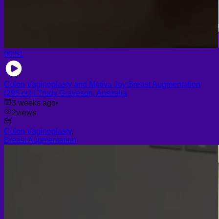
00:51
Colon Vaginoplasty and Motiva Joy Breast Augmentation
(295 cc) | Trudy Graveson, Australia
3 weeks ago
•
2
views
Colon Vaginoplasty
,
Breast Augmentation