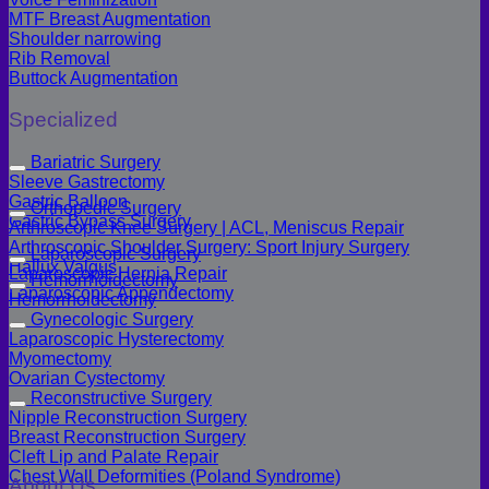
MTF Breast Augmentation
Shoulder narrowing
Rib Removal
Buttock Augmentation
Specialized
Bariatric Surgery
Sleeve Gastrectomy
Gastric Balloon
Orthopedic Surgery
Gastric Bypass Surgery
Arthroscopic Knee Surgery | ACL, Meniscus Repair
Arthroscopic Shoulder Surgery: Sport Injury Surgery
Laparoscopic Surgery
Hallux Valgus
Laparoscopic Hernia Repair
Hemorrhoidectomy
Laparoscopic Appendectomy
Hemorrhoidectomy
Gynecologic Surgery
Laparoscopic Hysterectomy
Myomectomy
Ovarian Cystectomy
Reconstructive Surgery
Nipple Reconstruction Surgery
Breast Reconstruction Surgery
Cleft Lip and Palate Repair
Chest Wall Deformities (Poland Syndrome)
About Us