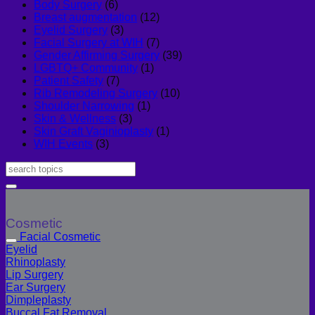
Body Surgery
(6)
Breast augmentation
(12)
Eyelid Surgery
(3)
Facial Surgery at WIH
(7)
Gender Affirming Surgery
(39)
LGBTQ+ Community
(1)
Patient Safety
(7)
Rib Remodeling Surgery
(10)
Shoulder Narrowing
(1)
Skin & Wellness
(3)
Skin Graft Vaginioplasty
(1)
WIH Events
(3)
Cosmetic
Facial Cosmetic
Eyelid
Rhinoplasty
Lip Surgery
Ear Surgery
Dimpleplasty
Buccal Fat Removal