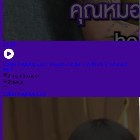
02:59
Colon Vaginoplasty | Mazzy, Australia with Dr. Chettasak,
WIH
2 months ago
•
2
views
Colon Vaginoplasty