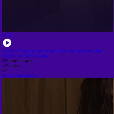
01:21
Gender-Affirming Surgery with Colon Vaginoplasty, Jang
Yeji-Korean, WIH Hospital
2 months ago
•
2
views
Colon Vaginoplasty