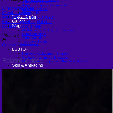
Scheduling Surgery
Airport Transportation Service
Line: @wihospital
Medical Facilities
IG: wih.hospital
Contact US
Find a Doctor
WhatsApp: +66 95 650 3892
Gallery
Email: info@wihospital.com
Blogs
Location: Google Map
All Articles of WIH by Dr. Chettasak
Education Blogs
2
views
Video Galleries
Testimonial blogs
Colon Vaginoplasty
WIH Events
LGBTQ+
Hormone Replacement Therapy
Sexually Transmitted Diseases
Related Videos
Mental Health Support and the Referral Letter
Skin & Anti-aging
Botox
Traptox (Barbietox)
Allergan Botulinum Toxin
Xeomin (Botulinum Toxin)
Aestox (Medytox) – Korean Botulinum Toxin
Filler Treatments
Hyaluronic Filler | Juvederm, Restylane, Belotero
Radiesse Filler | Calcium Hydroxylapatite Dermal
Filler
Sculptra Filler | PLLA Collagen Stimulator
Autologous Fat Grafting (Autologous Filler)
Platelet-Rich Plasma (PRP)