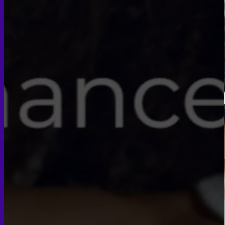
Face PRP
Hair PRP Therapy
Ulthera Therapy
Booster Therapy
Advanced Stem Cell Therapy
Advanced Stem Cell Therapy
Spine & Joint Regeneration with Intradiscal and Intra-
Articular Stem Cell Therapy
Neurology & Systemic Disorders — Intrathecal and
Intravenous Regenerative Cell Therapy
Reproductive Health — Ovarian Regenerative
Therapy for Infertility