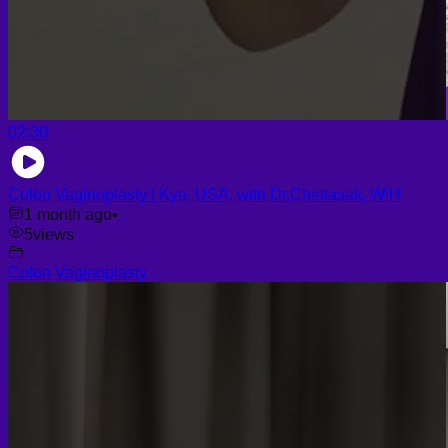
02:30
Colon Vaginoplasty | Kya, USA, with Dr.Chettasak, WIH
1 month ago
•
5
views
Colon Vaginoplasty