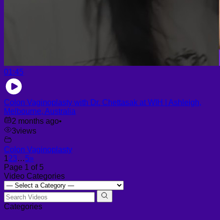
01:45
Colon Vaginoplasty with Dr. Chettasak at WIH | Ashleigh,
Melbourne, Australia
2 months ago
•
3
views
Colon Vaginoplasty
1
2
3
…
5
»
Page 1 of 5
Video Categories
Categories