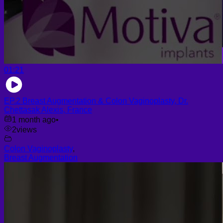
01:21
EP.2 Breast Augmentation & Colon Vaginoplasty, Dr.
Chettasak Alexis, France
1 month ago
•
2
views
Colon Vaginoplasty
,
Breast Augmentation