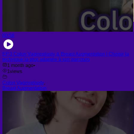
00:58
EP.3 Colon Vaginoplasty & Breast Augmentation | Choisir la
technique la plus adaptée à son parcours
1 month ago
•
1
views
Colon Vaginoplasty
,
Breast Augmentation