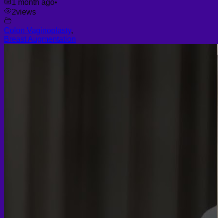
1 month ago
•
2
views
Colon Vaginoplasty
,
Breast Augmentation