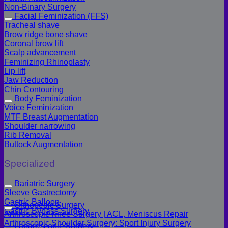
Non-Binary Surgery
Facial Feminization (FFS)
Tracheal shave
Brow ridge bone shave
Coronal brow lift
Scalp advancement
Feminizing Rhinoplasty
Lip lift
Jaw Reduction
Chin Contouring
Body Feminization
Voice Feminization
MTF Breast Augmentation
Shoulder narrowing
Rib Removal
Buttock Augmentation
Specialized
Bariatric Surgery
Sleeve Gastrectomy
Gastric Balloon
Orthopedic Surgery
Gastric Bypass Surgery
Arthroscopic Knee Surgery | ACL, Meniscus Repair
Arthroscopic Shoulder Surgery: Sport Injury Surgery
Laparoscopic Surgery