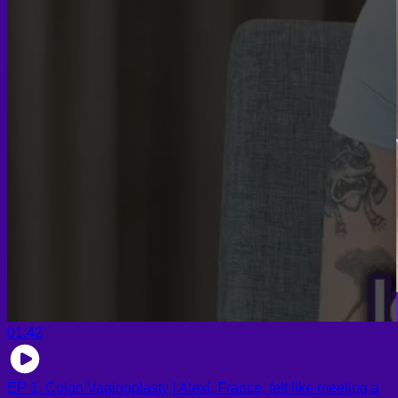
01:42
EP 1. Colon Vaginoplasty | Alexi, France, felt like meeting a