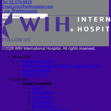
Tel: 02-078-8919
Email: info@wihhospital.com
Line: @WIHhospital
FOLLOW US
©2026 WIH International Hospital. All rights reserved.
WIH International Hospital, Bangkok Thailand
About WIH
Founder and CEO
WIH International Hospital: A Legacy of Care
Vision & Mission
CONTACT US
Cosmetic
Facial Cosmetic
Eyelid
Rhinoplasty
Lip Surgery
Ear Surgery
Dimpleplasty
Buccal Fat Removal