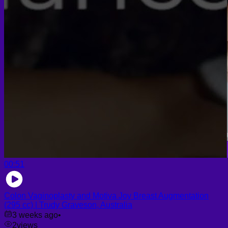
Platelet-Rich Plasma (PRP)
Face PRP
Hair PRP Therapy
Ulthera Therapy
Booster Therapy
Advanced Stem Cell Therapy
Advanced Stem Cell Therapy
Spine & Joint Regeneration with Intradiscal and Intra-
Articular Stem Cell Therapy
Neurology & Systemic Disorders — Intrathecal and
Intravenous Regenerative Cell Therapy
Reproductive Health — Ovarian Regenerative
Therapy for Infertility
00:51
Colon Vaginoplasty and Motiva Joy Breast Augmentation
(295 cc) | Trudy Graveson, Australia
3 weeks ago
•
2
views