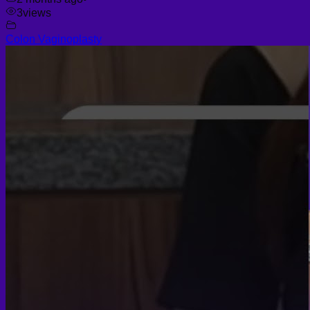
3
views
Colon Vaginoplasty