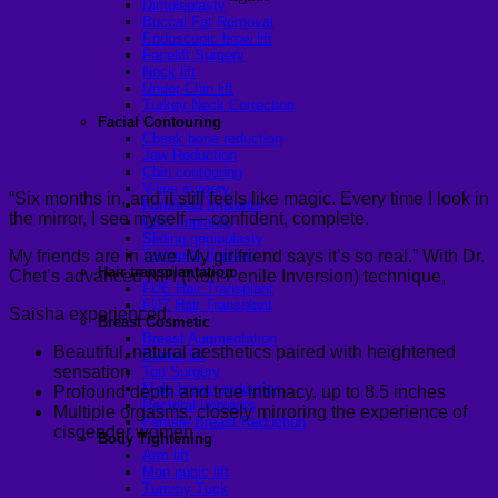
Dimpleplasty
Buccal Fat Removal
Endoscopic brow lift
Facelift Surgery
Neck lift
Under-Chin lift
Turkey Neck Correction
Facial Contouring
Cheek bone reduction
Jaw Reduction
Chin contouring
V-line surgery
“Six months in, and it still feels like magic. Every time I look in
Forehead Implants
the mirror, I see myself — confident, complete.
Chin Implants
Sliding genioplasty
My friends are in awe. My girlfriend says it’s so real.” With Dr.
Temporal Implant
Hair transplantation
Chet’s advanced NPI (Non-Penile Inversion) technique,
FUE Hair Transplant
FUT Hair Transplant
Saisha experienced:
Breast Cosmetic
Breast Augmentation
Beautiful, natural aesthetics paired with heightened
Breast lift
sensation
Top Surgery
Male breast reduction
Profound depth and true intimacy, up to 8.5 inches
Pectoral Implants
Multiple orgasms, closely mirroring the experience of
Female Breast Reduction
cisgender women
Body Tightening
Arm lift
Mon pubic lift
Tummy Tuck