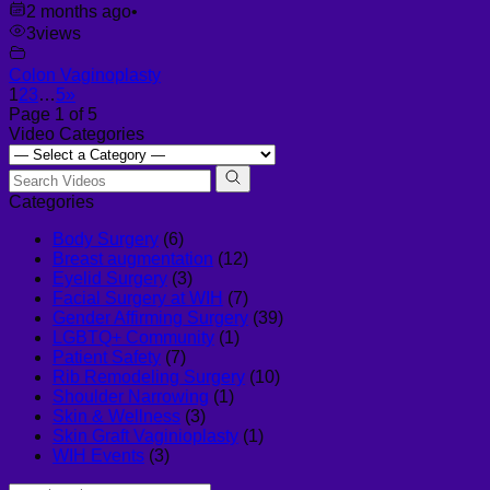
2 months ago
•
3
views
Colon Vaginoplasty
1
2
3
…
5
»
Page 1 of 5
Video Categories
Categories
Body Surgery
(6)
Breast augmentation
(12)
Eyelid Surgery
(3)
Facial Surgery at WIH
(7)
Gender Affirming Surgery
(39)
LGBTQ+ Community
(1)
Patient Safety
(7)
Rib Remodeling Surgery
(10)
Shoulder Narrowing
(1)
Skin & Wellness
(3)
Skin Graft Vaginioplasty
(1)
WIH Events
(3)