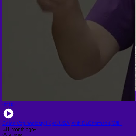
02:30
Colon Vaginoplasty | Kya, USA, with Dr.Chettasak, WIH
1 month ago
•
5
views