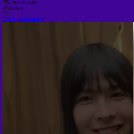
2 months ago
•
2
views
Colon Vaginoplasty