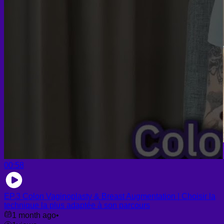
00:58
EP.3 Colon Vaginoplasty & Breast Augmentation | Choisir la
technique la plus adaptée à son parcours
1 month ago
•