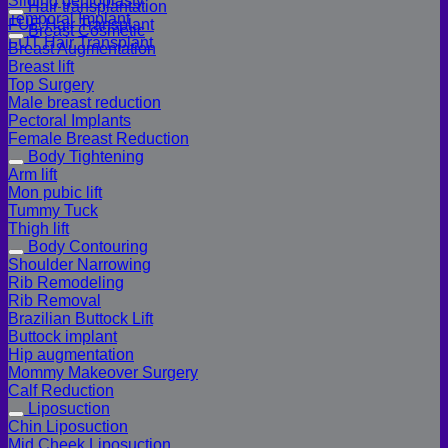
Sliding genioplasty
Hair transplantation
Temporal Implant
FUE Hair Transplant
Breast Cosmetic
FUT Hair Transplant
Breast Augmentation
Breast lift
Top Surgery
Male breast reduction
Pectoral Implants
Female Breast Reduction
Body Tightening
Arm lift
Mon pubic lift
Tummy Tuck
Thigh lift
Body Contouring
Shoulder Narrowing
Rib Remodeling
Rib Removal
Brazilian Buttock Lift
Buttock implant
Hip augmentation
Mommy Makeover Surgery
Calf Reduction
Liposuction
Chin Liposuction
Mid Cheek Liposuction