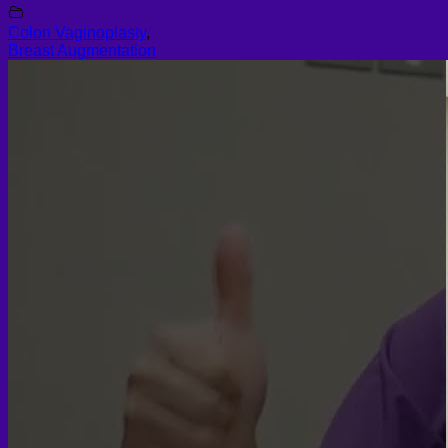
Colon Vaginoplasty
,
Breast Augmentation