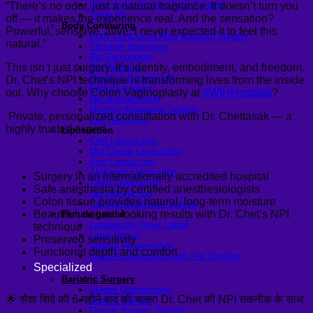
Fleur-de-lis Tummy Tuck Surgery
“There’s no odor, just a natural fragrance. It doesn’t turn you
Thigh lift
off — it makes the experience real. And the sensation?
Body Contouring
Powerful, sensitive, alive. I never expected it to feel this
Body Contouring After Bariatric Surgery
natural.”
Shoulder Narrowing
Rib Remodeling
This isn’t just surgery. It’s identity, embodiment, and freedom.
Rib Removal
Brazilian Buttock Lift
Dr. Chet’s NPI technique is transforming lives from the inside
Buttock implant
out. Why choose Colon Vaginoplasty at
#WIHHospital
?
Hip augmentation
Mommy Makeover Surgery
Private, personalized consultation with Dr. Chettasak — a
Calf Reduction
highly trusted expert
Liposuction
Chin Liposuction
Mid Cheek Liposuction
Arm Liposuction
Abdomen Liposuction
Surgery in an internationally accredited hospital
Thigh Liposuction
Safe anesthesia by certified anesthesiologists
Hip Liposuction
Colon tissue provides natural, long-term moisture
Cellulite Reduction Surgery
Beautiful, natural-looking results with Dr. Chet’s NPI
Female genital
Labiaplasty (Inner Labia)
technique
Labia Repair
Preserved sensitivity
Vaginal Rejuvenation
Functional depth and comfort
Labia Augmentation with Fat Transfer
Specialized
Bariatric Surgery
Sleeve Gastrectomy
🌟 सैशा शिंदे की 6 महीने बाद की यात्रा Dr. Chet की NPI तकनीक के साथ
Gastric Balloon
Gastric Bypass Surgery