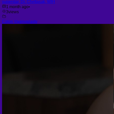
superstar, Dr. Chettasak, WIH
1 month ago
•
3
views
Colon Vaginoplasty