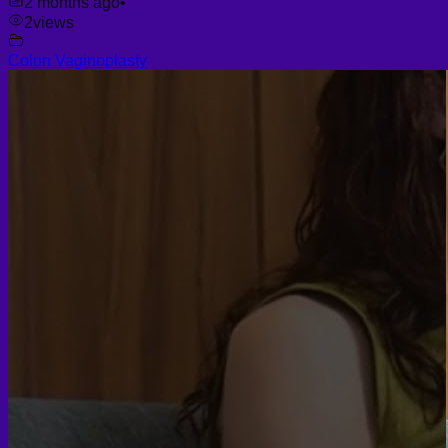
2 months ago
•
2
views
Colon Vaginoplasty