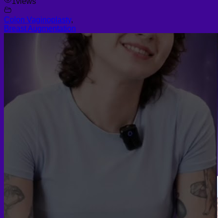
1
views
Colon Vaginoplasty
,
Breast Augmentation