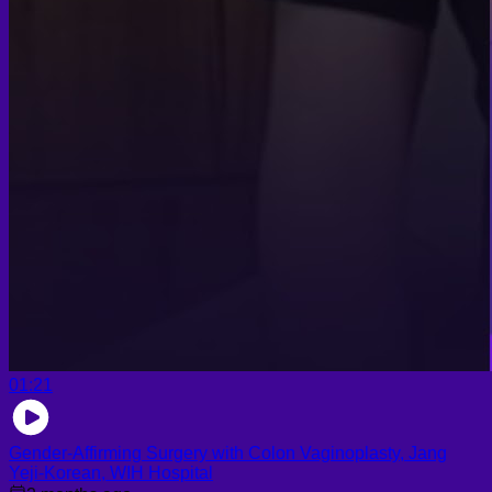
01:21
Gender-Affirming Surgery with Colon Vaginoplasty, Jang
Yeji-Korean, WIH Hospital