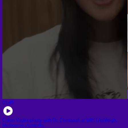
01:45
Colon Vaginoplasty with Dr. Chettasak at WIH | Ashleigh,
Melbourne, Australia