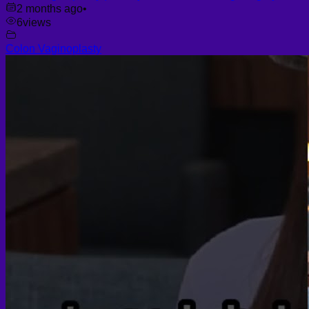
2 months ago
•
6
views
Colon Vaginoplasty