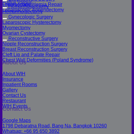
Hallux Valgus
Laparoscopic Hernia Repair
Hemorrhoidectomy
Laparoscopic Appendectomy
Hemorrhoidectomy
Gynecologic Surgery
Laparoscopic Hysterectomy
Myomectomy
Ovarian Cystectomy
Reconstructive Surgery
Nipple Reconstruction Surgery
Breast Reconstruction Surgery
Cleft Lip and Palate Repair
Chest Wall Deformities (Poland Syndrome)
About Us
About WIH
Insurance
Inpatient Rooms
Gallery
Contact Us
Restaurant
WIH Events
Contact Us
Google Maps
1798 Debaratna Road, Bang Na, Bangkok 10260
Whatsap: +66 95 650 3892