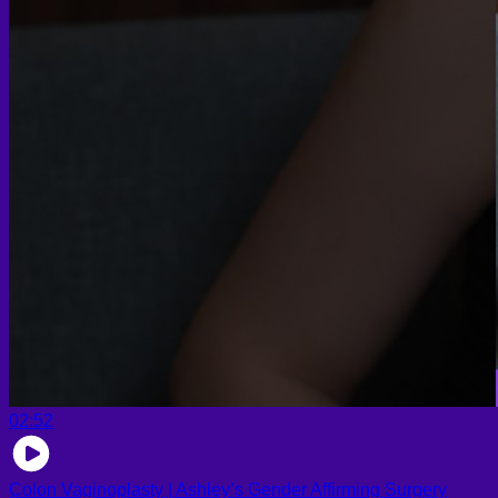
02:52
Colon Vaginoplasty | Ashley’s Gender Affirming Surgery