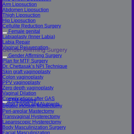
Arm Liposuction
Abdomen Liposuction
Thigh Liposuction
Hip Liposuction
Cellulite Reduction Surgery
Female genital
Labiaplasty (Inner Labia)
Labia Repair
Vaginal Rejuvenation
Gender Affirming Surgery
Gender Affirming Surgery
Plan for MTF Surgery
Dr. Chettasak’s NPI Technique
Skin graft vaginoplasty
Colon vaginoplasty
PPV vaginoplasty
Zero depth vaginoplasty
Vaginal Dilation
Complications after GAS
FTM Surgery
Colon Foods and Nutrients
Double incision Mastectomy
Peri-areolar Mastectomy
Transvaginal Hysterectomy
Laparoscopic Hysterectomy
Body Masculinization Surgery
Facial Masculinization