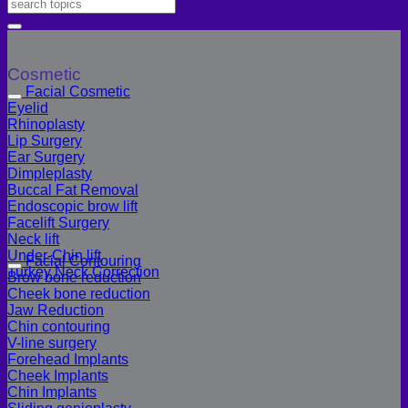
Cosmetic
Facial Cosmetic
Eyelid
Rhinoplasty
Lip Surgery
Ear Surgery
Dimpleplasty
Buccal Fat Removal
Endoscopic brow lift
Facelift Surgery
Neck lift
Under-Chin lift
Facial Contouring
Turkey Neck Correction
Brow bone reduction
Cheek bone reduction
Jaw Reduction
Chin contouring
V-line surgery
Forehead Implants
Cheek Implants
Chin Implants