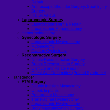
Repair
Arthroscopic Shoulder Surgery: Sport Injury
Surgery
Hallux Valgus
Laparoscopic Surgery
Laparoscopic Hernia Repair
Laparoscopic Appendectomy
Hemorrhoidectomy
Gynecologic Surgery
Laparoscopic Hysterectomy
Myomectomy
Ovarian Cystectomy
Reconstructive Surgery
Nipple Reconstruction Surgery
Breast Reconstruction Surgery
Cleft Lip and Palate Repair
Chest Wall Deformities (Poland Syndrome)
Transgender
FTM Surgery
Double incision Mastectomy
Cheek Implants
Peri-areolar Mastectomy
Transvaginal Hysterectomy
Laparoscopic Hysterectomy
Body Masculinization Surgery