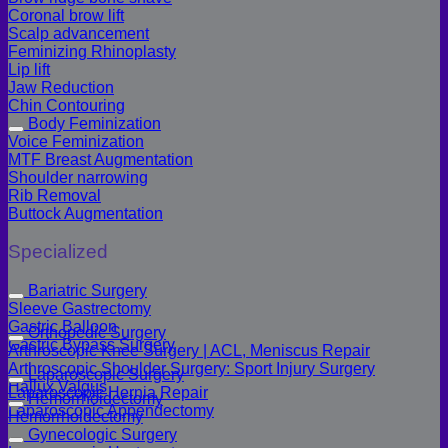
Coronal brow lift
Scalp advancement
Feminizing Rhinoplasty
Lip lift
Jaw Reduction
Chin Contouring
Body Feminization
Voice Feminization
MTF Breast Augmentation
Shoulder narrowing
Rib Removal
Buttock Augmentation
Specialized
Bariatric Surgery
Sleeve Gastrectomy
Gastric Balloon
Orthopedic Surgery
Gastric Bypass Surgery
Arthroscopic Knee Surgery | ACL, Meniscus Repair
Arthroscopic Shoulder Surgery: Sport Injury Surgery
Laparoscopic Surgery
Hallux Valgus
Laparoscopic Hernia Repair
Hemorrhoidectomy
Laparoscopic Appendectomy
Hemorrhoidectomy
Gynecologic Surgery