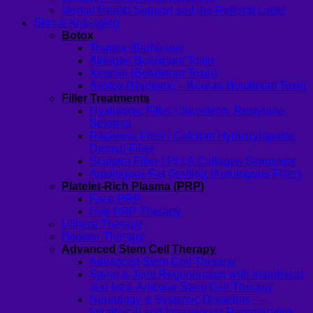
Mental Health Support and the Referral Letter
Skin & Anti-aging
Botox
Traptox (Barbietox)
Allergan Botulinum Toxin
Xeomin (Botulinum Toxin)
Aestox (Medytox) – Korean Botulinum Toxin
Filler Treatments
Hyaluronic Filler | Juvederm, Restylane,
Belotero
Radiesse Filler | Calcium Hydroxylapatite
Dermal Filler
Sculptra Filler | PLLA Collagen Stimulator
Autologous Fat Grafting (Autologous Filler)
Platelet-Rich Plasma (PRP)
Face PRP
Hair PRP Therapy
Ulthera Therapy
Booster Therapy
Advanced Stem Cell Therapy
Advanced Stem Cell Therapy
Spine & Joint Regeneration with Intradiscal
and Intra-Articular Stem Cell Therapy
Neurology & Systemic Disorders —
Intrathecal and Intravenous Regenerative