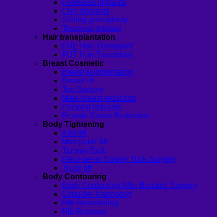
Forehead Implants
Chin Implants
Sliding genioplasty
Temporal Implant
Hair transplantation
FUE Hair Transplant
FUT Hair Transplant
Breast Cosmetic
Breast Augmentation
Breast lift
Top Surgery
Male breast reduction
Pectoral Implants
Female Breast Reduction
Body Tightening
Arm lift
Mon pubic lift
Tummy Tuck
Fleur-de-lis Tummy Tuck Surgery
Thigh lift
Body Contouring
Body Contouring After Bariatric Surgery
Shoulder Narrowing
Rib Remodeling
Rib Removal