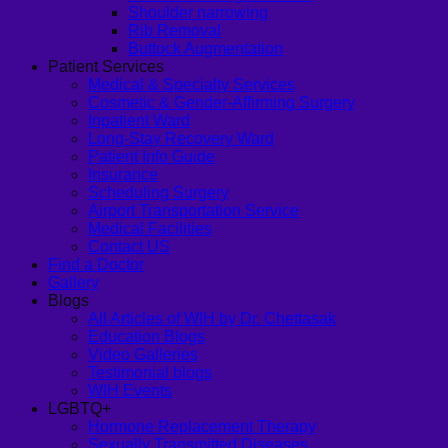
Shoulder narrowing
Rib Removal
Buttock Augmentation
Patient Services
Medical & Specialty Services
Cosmetic & Gender-Affirming Surgery
Inpatient Ward
Long-Stay Recovery Ward
Patient Info Guide
Insurance
Scheduling Surgery
Airport Transportation Service
Medical Facilities
Contact US
Find a Doctor
Gallery
Blogs
All Articles of WIH by Dr. Chettasak
Education Blogs
Video Galleries
Testimonial blogs
WIH Events
LGBTQ+
Hormone Replacement Therapy
Sexually Transmitted Diseases