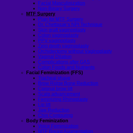
Facial Masculinization
Non-Binary Surgery
MTF Surgery
Plan for MTF Surgery
Dr. Chettasak’s NPI Technique
Skin graft vaginoplasty
Colon vaginoplasty
PPV vaginoplasty
Zero depth vaginoplasty
Orchidectomy without Vaginoplasty
Vaginal Dilation
Complications after GAS
Colon Foods and Nutrients
Facial Feminization (FFS)
Tracheal shave
Brow Ridge Bone Reduction
Coronal brow lift
Scalp advancement
Feminizing Rhinoplasty
Lip lift
Jaw Reduction
Chin Contouring
Body Feminization
Voice Feminization
MTF Breast Augmentation