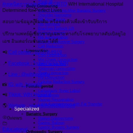
Thigh lift
#เทคนิคการแปลงเพศ
#LGBTQ
WIH International Hospital
Body Contouring
Determined for Perfect Lives
Body Contouring After Bariatric Surgery
Shoulder Narrowing
Rib Remodeling
สอบถามข้อมูลเพิ่มเติม หรือจองคิวเพื่อเข้ารับบริการ
Rib Removal
Brazilian Buttock Lift
Buttock implant
ปรึกษาแพทย์ผู้เชี่ยวชาญเฉพาะทางกับโรงพยาบาลดับเบิลยูไอ
Hip augmentation
เอช อินเตอร์เนชั่นแนล ได้ที่
Mommy Makeover Surgery
Calf Reduction
Liposuction
📲
Call center : 02-078-8919
Chin Liposuction
Mid Cheek Liposuction
📍
Facebook : โรงพยาบาล WIH
Arm Liposuction
Abdomen Liposuction
Thigh Liposuction
📍
Line : @wihhospital
Hip Liposuction
Cellulite Reduction Surgery
📸
IG: wih_hospital
Female genital
Labiaplasty (Inner Labia)
📲
Tiktok: WIH Hospital
Labia Repair
Vaginal Rejuvenation
Labia Augmentation with Fat Transfer
🌎
Website : www.wihhospital.com
Specialized
Bariatric Surgery
0
views
Sleeve Gastrectomy
Gastric Balloon
Gastric Bypass Surgery
Educational
Orthopedic Surgery