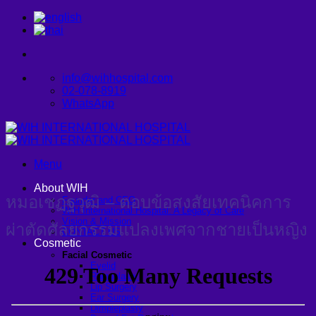
Skip
to
content
info@wihhospital.com
02-078-8919
WhatsApp
Menu
About WIH
หมอเชฏฐวุฒิ – ตอบข้อสงสัยเทคนิคการ
Founder and CEO
WIH International Hospital: A Legacy of Care
Vision & Mission
ผ่าตัดศัลยกรรมแปลงเพศจากชายเป็นหญิง
CONTACT US
Cosmetic
Facial Cosmetic
Eyelid
Rhinoplasty
Lip Surgery
Ear Surgery
Dimpleplasty