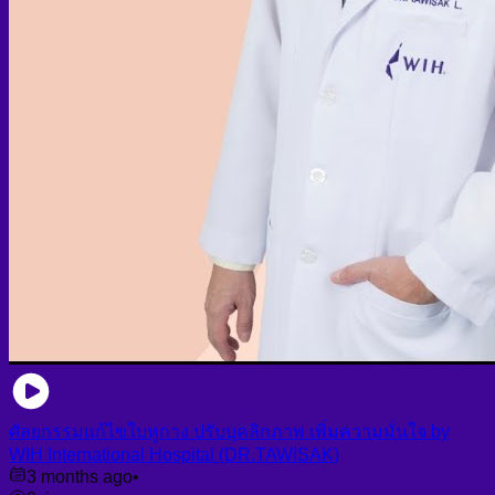
Face PRP
Hair PRP Therapy
Ulthera Therapy
Booster Therapy
Advanced Stem Cell Therapy
Advanced Stem Cell Therapy
Spine & Joint Regeneration with Intradiscal and Intra-
Articular Stem Cell Therapy
Neurology & Systemic Disorders — Intrathecal and
Intravenous Regenerative Cell Therapy
Reproductive Health — Ovarian Regenerative
Therapy for Infertility
ศัลยกรรมแก้ไขใบหูกาง ปรับบุคลิกภาพ เพิ่มความมั่นใจ by
WIH International Hospital (DR.TAWISAK)
3 months ago
•