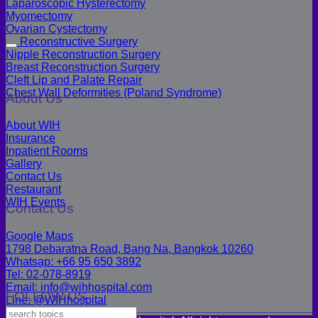
Laparoscopic Hysterectomy
Myomectomy
Ovarian Cystectomy
Reconstructive Surgery
Nipple Reconstruction Surgery
Breast Reconstruction Surgery
Cleft Lip and Palate Repair
Chest Wall Deformities (Poland Syndrome)
About Us
About WIH
Insurance
Inpatient Rooms
Gallery
Contact Us
Restaurant
WIH Events
Contact Us
Google Maps
1798 Debaratna Road, Bang Na, Bangkok 10260
Whatsap: +66 95 650 3892
Tel: 02-078-8919
Email: info@wihhospital.com
FOLLOW US
Line: @WIHhospital