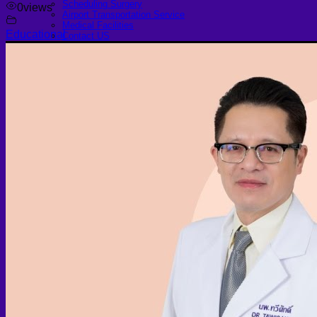
Scheduling Surgery
0
views
Airport Transportation Service
Medical Facilities
Educational
Contact US
Find a Doctor
Gallery
Blogs
All Articles of WIH by Dr. Chettasak
Education Blogs
Video Galleries
Testimonial blogs
WIH Events
LGBTQ+
Hormone Replacement Therapy
Sexually Transmitted Diseases
Mental Health Support and the Referral Letter
Skin & Anti-aging
Botox
Traptox (Barbietox)
Allergan Botulinum Toxin
Xeomin (Botulinum Toxin)
Aestox (Medytox) – Korean Botulinum Toxin
Filler Treatments
Hyaluronic Filler | Juvederm, Restylane, Belotero
Radiesse Filler | Calcium Hydroxylapatite Dermal
Filler
Sculptra Filler | PLLA Collagen Stimulator
Autologous Fat Grafting (Autologous Filler)
Platelet-Rich Plasma (PRP)