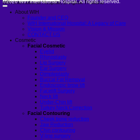
©2026 WIH International Hospital. All rights reserved.
WIH International Hospital, Bangkok Thailand
About WIH
Founder and CEO
WIH International Hospital: A Legacy of Care
Vision & Mission
CONTACT US
Cosmetic
Facial Cosmetic
Eyelid
Rhinoplasty
Lip Surgery
Ear Surgery
Dimpleplasty
Buccal Fat Removal
Endoscopic brow lift
Facelift Surgery
Neck lift
Under-Chin lift
Turkey Neck Correction
Facial Contouring
Cheek bone reduction
Jaw Reduction
Chin contouring
V-line surgery