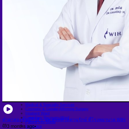
Skin graft vaginoplasty
Colon vaginoplasty
PPV vaginoplasty
Zero depth vaginoplasty
Orchidectomy without Vaginoplasty
Vaginal Dilation
Complications after GAS
Colon Foods and Nutrients
Facial Feminization (FFS)
Tracheal shave
Brow Ridge Bone Reduction
Coronal brow lift
Scalp advancement
Feminizing Rhinoplasty
Lip lift
Jaw Reduction
Chin Contouring
Body Feminization
Voice Feminization
MTF Breast Augmentation
Shoulder narrowing
Rib Removal
Buttock Augmentation
Patient Services
Medical & Specialty Services
Cosmetic & Gender-Affirming Surgery
Inpatient Ward
Long-Stay Recovery Ward
ทำตาสองชั้นมีกี่วิธี – นพ.สหทัศ เหตานุรักษ์ ที่โรงพยาบาล WIH
Patient Info Guide
3 months ago
•
Insurance