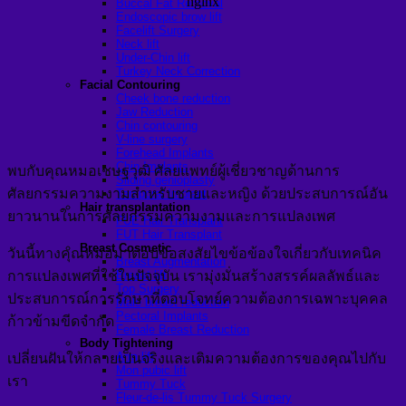
Buccal Fat Removal
Endoscopic brow lift
Facelift Surgery
Neck lift
Under-Chin lift
Turkey Neck Correction
Facial Contouring
Cheek bone reduction
Jaw Reduction
Chin contouring
V-line surgery
Forehead Implants
Chin Implants
พบกับคุณหมอเชษฐวุฒิ ศัลยแพทย์ผู้เชี่ยวชาญด้านการ
Sliding genioplasty
ศัลยกรรมความงามสำหรับชายและหญิง ด้วยประสบการณ์อัน
Temporal Implant
Hair transplantation
ยาวนานในการศัลยกรรมความงามและการแปลงเพศ
FUE Hair Transplant
FUT Hair Transplant
Breast Cosmetic
วันนี้ทางคุณหมอมาตอบข้อสงสัยไขข้อข้องใจเกี่ยวกับเทคนิค
Breast Augmentation
การแปลงเพศที่ใช้ในปัจจุบัน เรามุ่งมั่นสร้างสรรค์ผลลัพธ์และ
Breast lift
Top Surgery
ประสบการณ์การรักษาที่ตอบโจทย์ความต้องการเฉพาะบุคคล
Male breast reduction
Pectoral Implants
ก้าวข้ามขีดจำกัด
Female Breast Reduction
Body Tightening
Arm lift
เปลี่ยนฝันให้กลายเป็นจริงและเติมความต้องการของคุณไปกับ
Mon pubic lift
เรา
Tummy Tuck
Fleur-de-lis Tummy Tuck Surgery