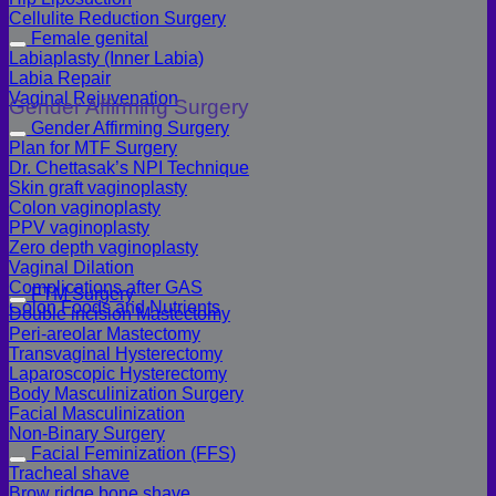
Cellulite Reduction Surgery
Female genital
Labiaplasty (Inner Labia)
Labia Repair
Vaginal Rejuvenation
Gender Affirming Surgery
Gender Affirming Surgery
Plan for MTF Surgery
Dr. Chettasak’s NPI Technique
Skin graft vaginoplasty
Colon vaginoplasty
PPV vaginoplasty
Zero depth vaginoplasty
Vaginal Dilation
Complications after GAS
FTM Surgery
Colon Foods and Nutrients
Double incision Mastectomy
Peri-areolar Mastectomy
Transvaginal Hysterectomy
Laparoscopic Hysterectomy
Body Masculinization Surgery
Facial Masculinization
Non-Binary Surgery
Facial Feminization (FFS)
Tracheal shave
Brow ridge bone shave