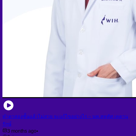
ทำตาสองชั้นแล้วไม่สวย จะแก้ไขอย่างไร – นพ.สหทัศ เหตานุ
รักษ์
3 months ago
•