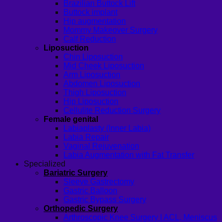
Brazilian Buttock Lift
Buttock implant
Hip augmentation
Mommy Makeover Surgery
Calf Reduction
Liposuction
Chin Liposuction
Mid Cheek Liposuction
Arm Liposuction
Abdomen Liposuction
Thigh Liposuction
Hip Liposuction
Cellulite Reduction Surgery
Female genital
Labiaplasty (Inner Labia)
Labia Repair
Vaginal Rejuvenation
Labia Augmentation with Fat Transfer
Specialized
Bariatric Surgery
Sleeve Gastrectomy
Gastric Balloon
Gastric Bypass Surgery
Orthopedic Surgery
Arthroscopic Knee Surgery | ACL, Meniscus