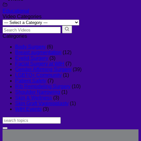
Educational
Video Categories
Categories
Body Surgery
(6)
Breast augmentation
(12)
Eyelid Surgery
(3)
Facial Surgery at WIH
(7)
Gender Affirming Surgery
(39)
LGBTQ+ Community
(1)
Patient Safety
(7)
Rib Remodeling Surgery
(10)
Shoulder Narrowing
(1)
Skin & Wellness
(3)
Skin Graft Vaginioplasty
(1)
WIH Events
(3)