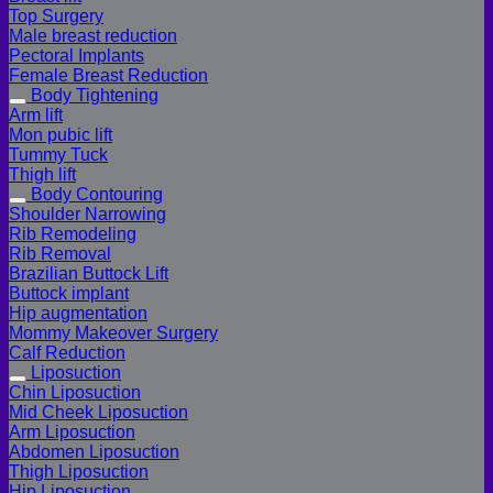
Top Surgery
Male breast reduction
Pectoral Implants
Female Breast Reduction
Body Tightening
Arm lift
Mon pubic lift
Tummy Tuck
Thigh lift
Body Contouring
Shoulder Narrowing
Rib Remodeling
Rib Removal
Brazilian Buttock Lift
Buttock implant
Hip augmentation
Mommy Makeover Surgery
Calf Reduction
Liposuction
Chin Liposuction
Mid Cheek Liposuction
Arm Liposuction
Abdomen Liposuction
Thigh Liposuction
Hip Liposuction