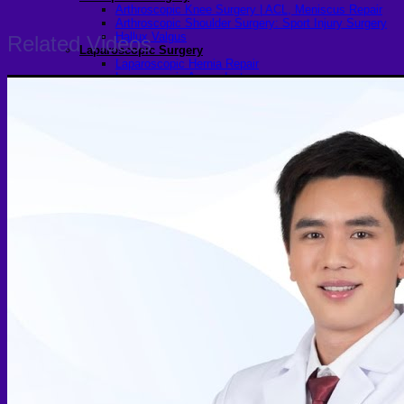
Arthroscopic Knee Surgery | ACL, Meniscus Repair
Arthroscopic Shoulder Surgery: Sport Injury Surgery
Hallux Valgus
Related Videos
Laparoscopic Surgery
Laparoscopic Hernia Repair
Laparoscopic Appendectomy
Hemorrhoidectomy
Gynecologic Surgery
Laparoscopic Hysterectomy
Myomectomy
Ovarian Cystectomy
Reconstructive Surgery
Nipple Reconstruction Surgery
Breast Reconstruction Surgery
Cleft Lip and Palate Repair
Chest Wall Deformities (Poland Syndrome)
Transgender
FTM Surgery
Double incision Mastectomy
Cheek Implants
Peri-areolar Mastectomy
Transvaginal Hysterectomy
Laparoscopic Hysterectomy
Body Masculinization Surgery
Facial Masculinization
Non-Binary Surgery
MTF Surgery
Plan for MTF Surgery
Dr. Chettasak’s NPI Technique